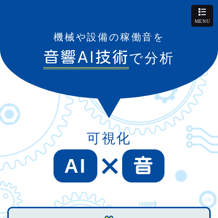
機械や設備の稼働音を
AI
音響
技術
で分析
可視化
AI
音