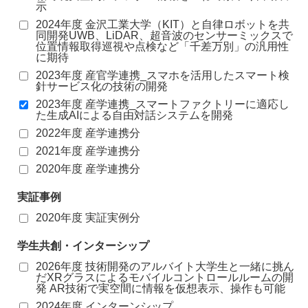
示
2024年度 金沢工業大学（KIT）と自律ロボットを共
同開発UWB、LiDAR、超音波のセンサーミックスで
位置情報取得巡視や点検など「千差万別」の汎用性
に期待
2023年度 産官学連携_スマホを活用したスマート検
針サービス化の技術の開発
2023年度 産学連携_スマートファクトリーに適応し
た生成AIによる自由対話システムを開発
2022年度 産学連携分
2021年度 産学連携分
2020年度 産学連携分
実証事例
2020年度 実証実例分
学生共創・インターシップ
2026年度 技術開発のアルバイト大学生と一緒に挑ん
だXRグラスによるモバイルコントロールルームの開
発 AR技術で実空間に情報を仮想表示、操作も可能
2024年度 インターンシップ