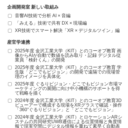
企画開発室 新しい取組み
音響AI技術で分析 AI × 音編
「みえる」技術で共有 DX × 現場編
XR技術でスマート解決「XR × デジタルツイン」編
産官学連携
2025年度 金沢工業大学（KIT）とのコーオプ教育 画
像からAIが自動で数値を読み取り・記録 デジタル従
業員「検針くん」の開発
2025年度 金沢工業大学（KIT）とのコーオプ教育 学
生版「どこでもビジョン」の開発で遠隔での現場管
理のイメージを具体化
2025年度 ぐるりビジョン・どこでもビジョン市場マ
ーケティングの展開に向け中小機構のサポートを得
て戦略を描く
2024年度 金沢工業大学（KIT）とのコーオプ教育3D
ビューアーで構成する現場をXRグラスで確認・操作
「360°ぐるりビジョン」と「どこでもビジョン」
2024年度 金沢工業大学（KIT）とロケーションARシ
ステムの共同研究UWB通信による位置情報と角度情
報で現実空間にデジタル情報を重ねて素早く自動表