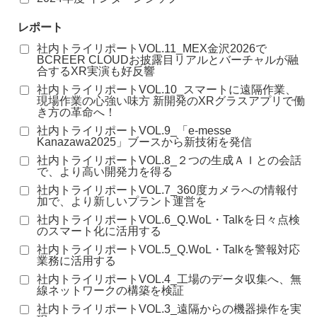
レポート
社内トライリポートVOL.11_MEX金沢2026で
BCREER CLOUDお披露目リアルとバーチャルが融
合するXR実演も好反響
社内トライリポートVOL.10_スマートに遠隔作業、
現場作業の心強い味方 新開発のXRグラスアプリで働
き方の革命へ！
社内トライリポートVOL.9_「e-messe
Kanazawa2025」ブースから新技術を発信
社内トライリポートVOL.8_２つの生成ＡＩとの会話
で、より高い開発力を得る
社内トライリポートVOL.7_360度カメラへの情報付
加で、より新しいプラント運営を
社内トライリポートVOL.6_Q.WoL・Talkを日々点検
のスマート化に活用する
社内トライリポートVOL.5_Q.WoL・Talkを警報対応
業務に活用する
社内トライリポートVOL.4_工場のデータ収集へ、無
線ネットワークの構築を検証
社内トライリポートVOL.3_遠隔からの機器操作を実