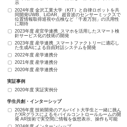
示
2024年度 金沢工業大学（KIT）と自律ロボットを共
同開発UWB、LiDAR、超音波のセンサーミックスで
位置情報取得巡視や点検など「千差万別」の汎用性
に期待
2023年度 産官学連携_スマホを活用したスマート検
針サービス化の技術の開発
2023年度 産学連携_スマートファクトリーに適応し
た生成AIによる自由対話システムを開発
2022年度 産学連携分
2021年度 産学連携分
2020年度 産学連携分
実証事例
2020年度 実証実例分
学生共創・インターシップ
2026年度 技術開発のアルバイト大学生と一緒に挑ん
だXRグラスによるモバイルコントロールルームの開
発 AR技術で実空間に情報を仮想表示、操作も可能
2024年度 インターンシップ