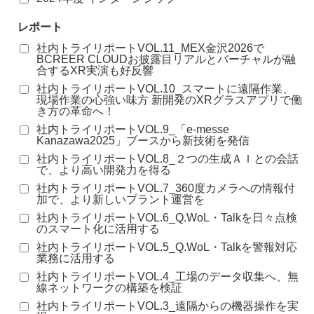
レポート
社内トライリポートVOL.11_MEX金沢2026で
BCREER CLOUDお披露目リアルとバーチャルが融
合するXR実演も好反響
社内トライリポートVOL.10_スマートに遠隔作業、
現場作業の心強い味方 新開発のXRグラスアプリで働
き方の革命へ！
社内トライリポートVOL.9_「e-messe
Kanazawa2025」ブースから新技術を発信
社内トライリポートVOL.8_２つの生成ＡＩとの会話
で、より高い開発力を得る
社内トライリポートVOL.7_360度カメラへの情報付
加で、より新しいプラント運営を
社内トライリポートVOL.6_Q.WoL・Talkを日々点検
のスマート化に活用する
社内トライリポートVOL.5_Q.WoL・Talkを警報対応
業務に活用する
社内トライリポートVOL.4_工場のデータ収集へ、無
線ネットワークの構築を検証
社内トライリポートVOL.3_遠隔からの機器操作を実