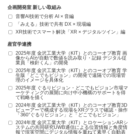
企画開発室 新しい取組み
音響AI技術で分析 AI × 音編
「みえる」技術で共有 DX × 現場編
XR技術でスマート解決「XR × デジタルツイン」編
産官学連携
2025年度 金沢工業大学（KIT）とのコーオプ教育 画
像からAIが自動で数値を読み取り・記録 デジタル従
業員「検針くん」の開発
2025年度 金沢工業大学（KIT）とのコーオプ教育 学
生版「どこでもビジョン」の開発で遠隔での現場管
理のイメージを具体化
2025年度 ぐるりビジョン・どこでもビジョン市場マ
ーケティングの展開に向け中小機構のサポートを得
て戦略を描く
2024年度 金沢工業大学（KIT）とのコーオプ教育3D
ビューアーで構成する現場をXRグラスで確認・操作
「360°ぐるりビジョン」と「どこでもビジョン」
2024年度 金沢工業大学（KIT）とロケーションARシ
ステムの共同研究UWB通信による位置情報と角度情
報で現実空間にデジタル情報を重ねて素早く自動表