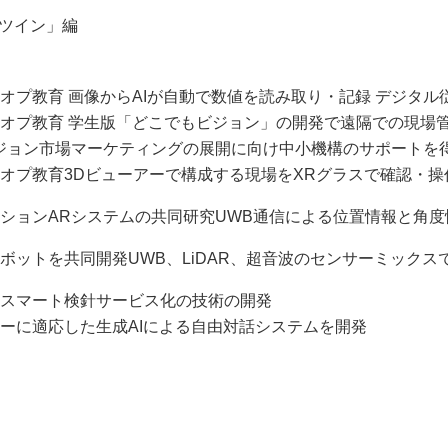
ルツイン」編
コーオプ教育 画像からAIが自動で数値を読み取り・記録 デジタ
のコーオプ教育 学生版「どこでもビジョン」の開発で遠隔での現
もビジョン市場マーケティングの展開に向け中小機構のサポートを
コーオプ教育3Dビューアーで構成する現場をXRグラスで確認・操
ロケーションARシステムの共同研究UWB通信による位置情報と
自律ロボットを共同開発UWB、LiDAR、超音波のセンサーミッ
したスマート検針サービス化の技術の開発
トリーに適応した生成AIによる自由対話システムを開発