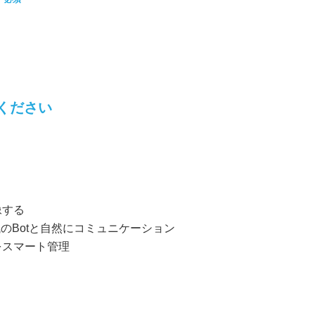
ください
像する
機械のBotと自然にコミュニケーション
械をスマート管理