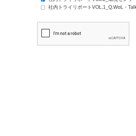
社内トライリポートVOL.1_Q.WoL・