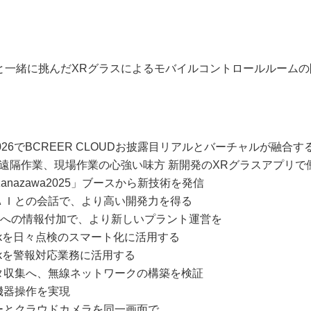
生と一緒に挑んだXRグラスによるモバイルコントロールルームの
2026でBCREER CLOUDお披露目リアルとバーチャルが融合
トに遠隔作業、現場作業の心強い味方 新開発のXRグラスアプリ
 Kanazawa2025」ブースから新技術を発信
成ＡＩとの会話で、より高い開発力を得る
カメラへの情報付加で、より新しいプラント運営を
Talkを日々点検のスマート化に活用する
alkを警報対応業務に活用する
ータ収集へ、無線ネットワークの構築を検証
機器操作を実現
サーとクラウドカメラを同一画面で