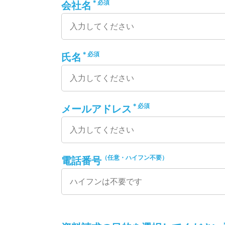
＊必須
会社名
＊必須
氏名
＊必須
メールアドレス
（任意・ハイフン不要）
電話番号