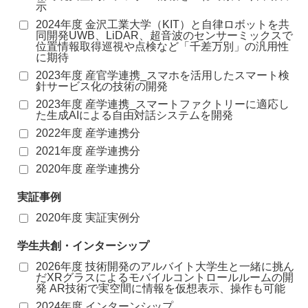
示
2024年度 金沢工業大学（KIT）と自律ロボットを共
同開発UWB、LiDAR、超音波のセンサーミックスで
位置情報取得巡視や点検など「千差万別」の汎用性
に期待
2023年度 産官学連携_スマホを活用したスマート検
針サービス化の技術の開発
2023年度 産学連携_スマートファクトリーに適応し
た生成AIによる自由対話システムを開発
2022年度 産学連携分
2021年度 産学連携分
2020年度 産学連携分
実証事例
2020年度 実証実例分
学生共創・インターシップ
2026年度 技術開発のアルバイト大学生と一緒に挑ん
だXRグラスによるモバイルコントロールルームの開
発 AR技術で実空間に情報を仮想表示、操作も可能
2024年度 インターンシップ