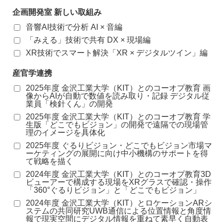
企画開発室 新しい取組み
音響AI技術で分析 AI × 音編
「みえる」技術で共有 DX × 現場編
XR技術でスマート解決「XR × デジタルツイン」編
産官学連携
2025年度 金沢工業大学（KIT）とのコーオプ教育 画
像からAIが自動で数値を読み取り・記録 デジタル従
業員「検針くん」の開発
2025年度 金沢工業大学（KIT）とのコーオプ教育 学
生版「どこでもビジョン」の開発で遠隔での現場管
理のイメージを具体化
2025年度 ぐるりビジョン・どこでもビジョン市場マ
ーケティングの展開に向け中小機構のサポートを得
て戦略を描く
2024年度 金沢工業大学（KIT）とのコーオプ教育3D
ビューアーで構成する現場をXRグラスで確認・操作
「360°ぐるりビジョン」と「どこでもビジョン」
2024年度 金沢工業大学（KIT）とロケーションARシ
ステムの共同研究UWB通信による位置情報と角度情
報で現実空間にデジタル情報を重ねて素早く自動表