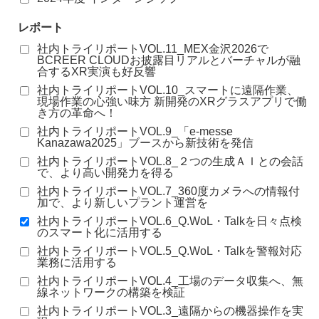
レポート
社内トライリポートVOL.11_MEX金沢2026で
BCREER CLOUDお披露目リアルとバーチャルが融
合するXR実演も好反響
社内トライリポートVOL.10_スマートに遠隔作業、
現場作業の心強い味方 新開発のXRグラスアプリで働
き方の革命へ！
社内トライリポートVOL.9_「e-messe
Kanazawa2025」ブースから新技術を発信
社内トライリポートVOL.8_２つの生成ＡＩとの会話
で、より高い開発力を得る
社内トライリポートVOL.7_360度カメラへの情報付
加で、より新しいプラント運営を
社内トライリポートVOL.6_Q.WoL・Talkを日々点検
のスマート化に活用する
社内トライリポートVOL.5_Q.WoL・Talkを警報対応
業務に活用する
社内トライリポートVOL.4_工場のデータ収集へ、無
線ネットワークの構築を検証
社内トライリポートVOL.3_遠隔からの機器操作を実