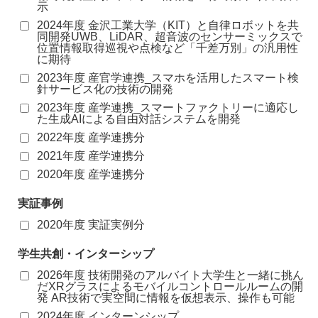
示
2024年度 金沢工業大学（KIT）と自律ロボットを共
同開発UWB、LiDAR、超音波のセンサーミックスで
位置情報取得巡視や点検など「千差万別」の汎用性
に期待
2023年度 産官学連携_スマホを活用したスマート検
針サービス化の技術の開発
2023年度 産学連携_スマートファクトリーに適応し
た生成AIによる自由対話システムを開発
2022年度 産学連携分
2021年度 産学連携分
2020年度 産学連携分
実証事例
2020年度 実証実例分
学生共創・インターシップ
2026年度 技術開発のアルバイト大学生と一緒に挑ん
だXRグラスによるモバイルコントロールルームの開
発 AR技術で実空間に情報を仮想表示、操作も可能
2024年度 インターンシップ