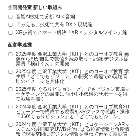
企画開発室 新しい取組み
音響AI技術で分析 AI × 音編
「みえる」技術で共有 DX × 現場編
XR技術でスマート解決「XR × デジタルツイン」編
産官学連携
2025年度 金沢工業大学（KIT）とのコーオプ教育 画
像からAIが自動で数値を読み取り・記録 デジタル従
業員「検針くん」の開発
2025年度 金沢工業大学（KIT）とのコーオプ教育 学
生版「どこでもビジョン」の開発で遠隔での現場管
理のイメージを具体化
2025年度 ぐるりビジョン・どこでもビジョン市場マ
ーケティングの展開に向け中小機構のサポートを得
て戦略を描く
2024年度 金沢工業大学（KIT）とのコーオプ教育3D
ビューアーで構成する現場をXRグラスで確認・操作
「360°ぐるりビジョン」と「どこでもビジョン」
2024年度 金沢工業大学（KIT）とロケーションARシ
ステムの共同研究UWB通信による位置情報と角度情
報で現実空間にデジタル情報を重ねて素早く自動表