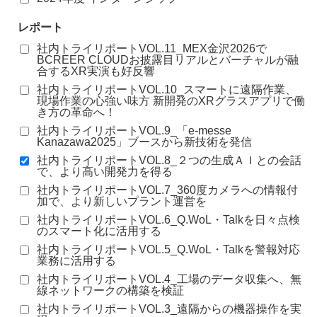
レポート
社内トライリポートVOL.11_MEX金沢2026で
BCREER CLOUDお披露目リアルとバーチャルが融
合するXR実演も好反響
社内トライリポートVOL.10_スマートに遠隔作業、
現場作業の心強い味方 新開発のXRグラスアプリで働
き方の革命へ！
社内トライリポートVOL.9_「e-messe
Kanazawa2025」ブースから新技術を発信
社内トライリポートVOL.8_２つの生成ＡＩとの会話
で、より高い開発力を得る
社内トライリポートVOL.7_360度カメラへの情報付
加で、より新しいプラント運営を
社内トライリポートVOL.6_Q.WoL・Talkを日々点検
のスマート化に活用する
社内トライリポートVOL.5_Q.WoL・Talkを警報対応
業務に活用する
社内トライリポートVOL.4_工場のデータ収集へ、無
線ネットワークの構築を検証
社内トライリポートVOL.3_遠隔からの機器操作を実