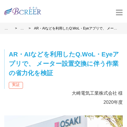
>
>
ホ
事
AR・AIなどを利用したQ.WoL・Eyeアプリで、 メータ
ー
例
ー設置交換に伴う作業の省力化を検証
ム
AR・AIなどを利用したQ.WoL・Eyeア
プリで、 メーター設置交換に伴う作業
の省力化を検証
実証
大崎電気工業株式会社 様
2020年度