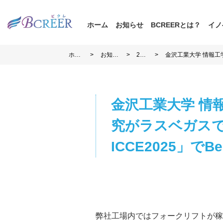
ホーム
お知らせ
BCREERとは？
イノ
>
>
>
ホー
お知ら
202
金沢工業大学 情報工
ム
せ
5
Session Present
金沢工業大学 情
究がラスベガスで
ICCE2025」でBe
弊社工場内ではフォークリフトが稼