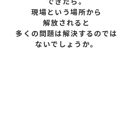
で
き
た
ら
。
現
場
と
い
う
場
所
か
ら
解
放
さ
れ
る
と
多
く
の
問
題
は
解
決
す
る
の
で
は
な
い
で
し
ょ
う
か
。