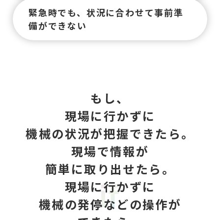
緊急時でも、状況に合わせて事前準
備ができない
も
し
、
現
場
に
行
か
ず
に
機
械
の
状
況
が
把
握
で
き
た
ら
。
現
場
で
情
報
が
簡
単
に
取
り
出
せ
た
ら
。
現
場
に
行
か
ず
に
機
械
の
発
停
な
ど
の
操
作
が