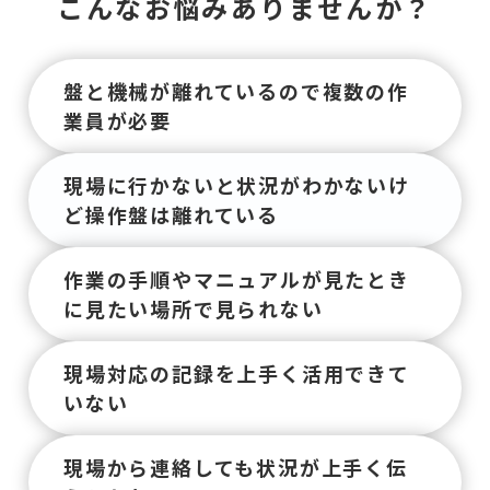
こ
ん
な
お
悩
み
あ
り
ま
せ
ん
か
？
盤と機械が離れているので複数の作
業員が必要
現場に行かないと状況がわかないけ
ど操作盤は離れている
作業の手順やマニュアルが見たとき
に見たい場所で見られない
現場対応の記録を上手く活用できて
いない
現場から連絡しても状況が上手く伝