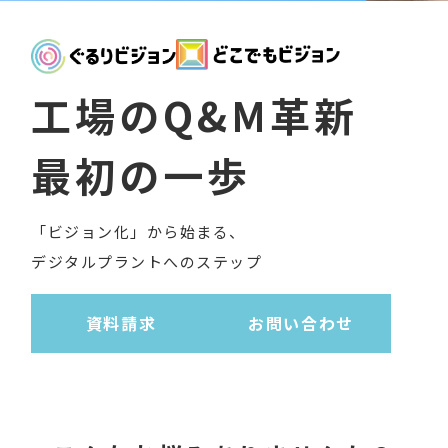
工
場
の
Q
&
M
革
新
最
初
の
一
歩
「ビジョン化」から始まる、
デジタルプラントへのステップ
資料請求
お問い合わせ