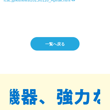
it.ac.jp/kitnews/2025/0118_Apirak.html
一覧へ戻る