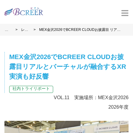
>
>
ホ
レポ
MEX金沢2026でBCREER CLOUDお披露目 リアル
ー
ート
とバーチャルが融合するXR実演も好反響
ム
MEX金沢2026でBCREER CLOUDお披
露目
リアルとバーチャルが融合するXR
実演も好反響
社内トライリポート
VOL.11 実施場所：MEX金沢2026
2026年度